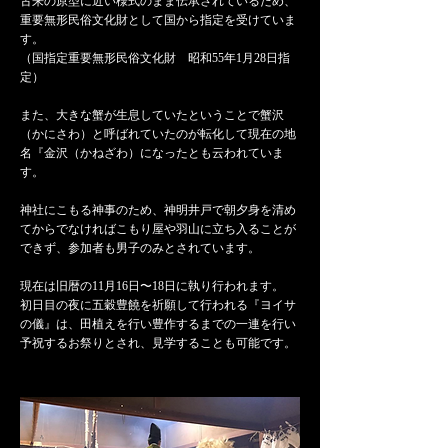
古来の原型に近い様式のまま伝承されているため、
重要無形民俗文化財として国から指定を受けていま
す。
（国指定重要無形民俗文化財 昭和55年1月28日指
定）
また、大きな蟹が生息していたということで蟹沢
（かにさわ）と呼ばれていたのが転化して現在の地
名『金沢（かねざわ）になったとも云われていま
す。
神社にこもる神事のため、神明井戸で朝夕身を清め
てからでなければこもり屋や羽山に立ち入ることが
できず、参加者も男子のみとされています。
現在は旧暦の11月16日〜18日に執り行われます。
​初日目の夜に五穀豊饒を祈願して行われる『ヨイサ
の儀』は、田植えを行い豊作するまでの一連を行い
予祝するお祭りとされ、見学することも可能です。