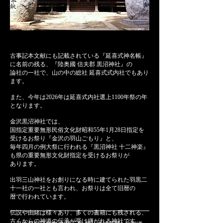
古事記本文献にも記載されている『延喜式神名帳』
に名前の残る、『陸奥國 信夫郡 黒沼神社』の
論社の一社で、山の中の総社 延喜式式内社でもあり
ます。
また、今年は2026年は延喜式内社選上1100年祭の年
となります。
​金沢黒沼神社では、
国指定重要無形民俗文化財昭和55年1月28日指定を
受けるお祭り
『金沢の羽山ごもり』と、
毎年四月の例大祭に行われる『黒沼神社 十二神楽』
も県の重要無形文化財指定を受けるお祭りが
あります。
出羽三山神社をお創りになる時に建てられた羽黒二
十一社の一社とも言われ、
お祭りは全て旧暦の
暦で行われています。
伝説や由緒は様々あり、多くの書籍にも残される、
古くからの神道の伝承が受け継がれる神社です。