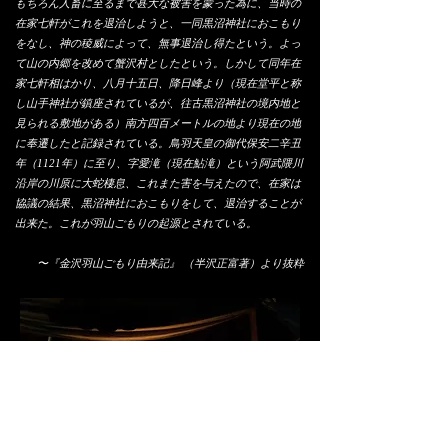
もちろん人畜に至るまで甚大な被害を蒙った為に、当時の
在家七軒がこれを退治しようと、一同黒沼神社におこもり
をなし、神の稜威によって、無事退治し得たという。よっ
て山の内郷を改めて蟹沢村としたという。しかして同年在
家七軒相はかり、八月十五日、降日峰より（現在堂平と称
し山手神社が鎮座されているが、往古黒沼神社の境内地と
見られる敷地がある）南方四百メートルの地より現在の地
に奉遷したと記録されている。鳥羽天皇の御代保安二辛丑
年（1121年）に至り、字愛滝（現在鮎滝）という阿武隈川
沿岸の川原に大蛇棲息、これまた害を与えたので、在家は
協議の結果、黒沼神社におこもりをして、退治することが
出来た。これが羽山ごもりの起源とされている。
〜『金沢羽山ごもり由来記』 （半沢正富著）より抜粋