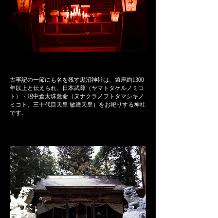
古事記の一節にも名を残す
黒沼神社は、鎮座約1300
年以上と伝えられ、
日本武尊（ヤマトタケルノミコ
ト）・
沼中倉太珠敷命（ヌナクラノフトタマシキノ
ミコト、三十代目天皇 敏達天皇）
をお祀りする神社
です。