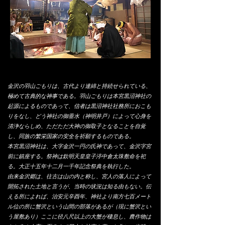
金沢の羽山ごもりは、古代より連綿と持続せられている、
極めて古典的な神事である。羽山ごもりは本宮黒沼神社の
起源によるものであって、信者は黒沼神社社務所におこも
りをなし、どう神社の御垂水（神明井戸）によって心身を
清浄ならしめ、ただただ大神の御取子となることを自覚
し、同族の繁栄国家の安全を祈願するものである。
本宮黒沼神社は、大字金沢一円の氏神であって、金沢字宮
前に鎮座する。祭神は欽明天皇皇子渟中倉太珠敷命を祀
る。大正十五年十二月一千年記念祭典を執行した。
由来金沢郷は、往古は山の内と称し、宮人の落人によって
開拓された土地と言うが、当時の状況は知る由もない。伝
える所によれば、治安元辛酉年、神社より南方七百メート
ル位の所に蟹沢という山間の部落があるが（現に蟹沢とい
う屋敷あり）ここに径八尺以上の大蟹が棲息し、農作物は