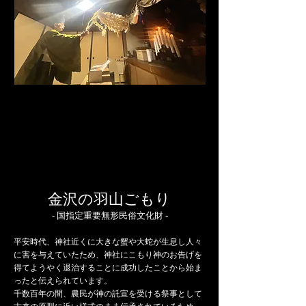
​金沢の羽山ごもり
​- 国指定重要無形民俗文化財 -
平安時代、神社近くに大きな蟹や大蛇が生息し人々
に害を与えていたため、神社にこもり神のお告げを
得てようやく退治することに成功したことから始ま
ったと伝えられています。
千数百年の間、農民が神の託宣を受ける祭事として