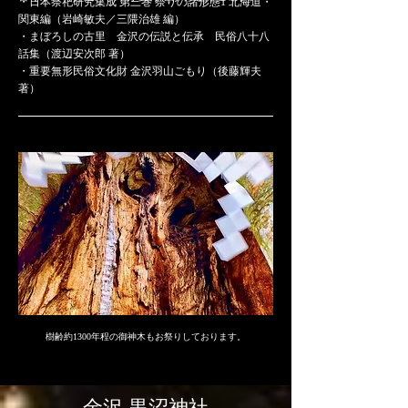
・日本祭祀研究集成 第三巻 祭りの諸形態1 北海道・
関東編（岩崎敏夫／三隈治雄 編）
・まぼろしの古里 金沢の伝説と伝承 民俗八十八
話集（渡辺安次郎 著）
・​重要無形民俗文化財 金沢羽山ごもり（後藤輝夫
著）
樹齢約1300年程の御神木もお祭りしております。
金沢 ​黒沼神社